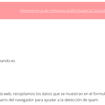
Home
Acerca de mí
Asesorías
Blog
Galería
Contac
eando.es.
la web, recopilamos los datos que se muestran en el formul
suario del navegador para ayudar a la detección de spam.